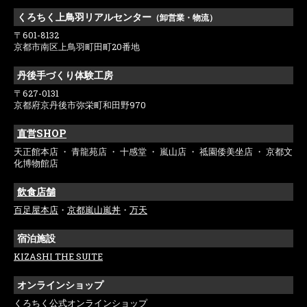
くろちく上鳥羽リアルセンター
（卸営業・物流）
〒601-8132
京都市南区上鳥羽町田町20番地
丹後手づくり体験工房
〒627-0131
京都府京丹後市弥栄町和田野970
直営SHOP
天正館本店 ・ 青龍苑店 ・ 十感堂 ・ 嵐山店 ・ 祗園倭美坐店 ・ 京都文
化博物館店
飲食店舗
百足屋本店
・
京都嵐山嵐丼
・
万天
宿泊施設
KIZASHI THE SUITE
オンラインショップ
くろちく公式オンラインショップ