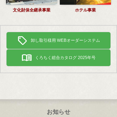
文化財保全継承事業
ホテル事業
sell
卸し取引様用 WEBオーダーシステム
menu_book
くろちく総合カタログ 2025年号
お知らせ